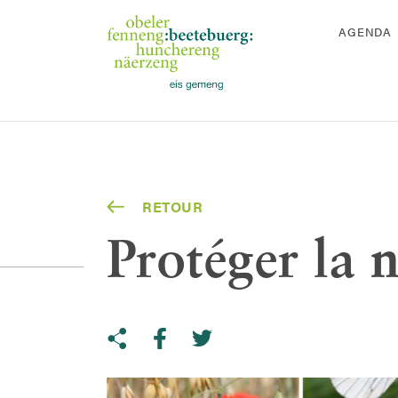
AGENDA
RETOUR
Protéger la n
Share on Twitter
Copy link to clipboard
Share on facebook