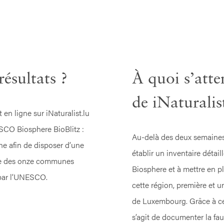
ésultats ?
À quoi s’atte
de iNaturalis
en ligne sur iNaturalist.lu
ESCO Biosphere BioBlitz :
Au-delà des deux semaines d
ne afin de disposer d’une
établir un inventaire détai
ne des onze communes
Biosphere et à mettre en p
 par l’UNESCO.
cette région, première et
de Luxembourg. Grâce à cet 
s’agit de documenter la fau