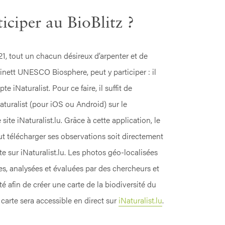
iciper au BioBlitz ?
021, tout un chacun désireux d’arpenter et de
inett UNESCO Biosphere, peut y participer : il
e iNaturalist. Pour ce faire, il suffit de
Naturalist (pour iOS ou Android) sur le
site iNaturalist.lu. Grâce à cette application, le
ut télécharger ses observations soit directement
uite sur iNaturalist.lu. Les photos géo-localisées
ées, analysées et évaluées par des chercheurs et
vité afin de créer une carte de la biodiversité du
arte sera accessible en direct sur
iNaturalist.lu
.