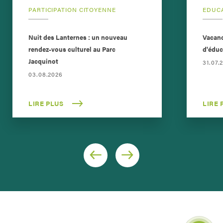
PARTICIPATION CITOYENNE
EDUC
Nuit des Lanternes : un nouveau
Vacanc
rendez-vous culturel au Parc
d'éduc
Jacquinot
31.07.
03.08.2026
LIRE PLUS
LIRE 