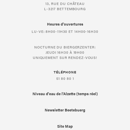
13, RUE DU CHÂTEAU
L-3217 BETTEMBOURG
Heures d’ouvertures
LU-VE: 8H00-11H30 ET 14H00-16H30
NOCTURNE DU BIERGERZENTER:
JEUDI 16H30 À 19H00
UNIQUEMENT SUR RENDEZ-VOUS!
TÉLÉPHONE
51 80 80 1
Niveau d'eau de l'Alzette (temps réel)
Newsletter Beetebuerg
Site Map