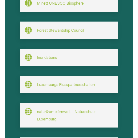
Minett UNESCO Biosphere
Forest Stewardship Council
Inondations
Luxemburgs Flusspartnerschaften
natur&amp;ëmwelt – Naturschutz
Luxemburg