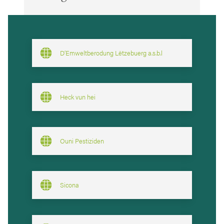
D’Emweltberodung Lëtzebuerg a.s.b.l
Heck vun hei
Ouni Pestiziden
Sicona