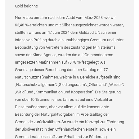
Gold belohnt!
Nur knapp ein Jahr nach dem Audit vom März 2023, wo wir
63,48 % erreichten und mit Silber ausgezeichnet worden waren,
stellten wir uns am 17. Juni 2024 dem Goldaudit. Nach einer
intensiven Prüfung durch ein unabhängiges Gremium und unter
Beobachtung von Vertretern des zuständigen Ministeriums
sowie der Klima Agence, wurden die auf Gemeindeebene
umgesetzten Maßnahmen auf 73,78 % festgelegt. Als
Grundlage dieser Berechnung dient ein Katalog mit 77
Naturschutzmaßnahmen, welche in 6 Bereiche aufgeteilt sind:
„Naturschutz allgemein“, „Siedlungsraum“, „Offenland“, „Wasser“,
„Wald“ und „Kommunikation und Kooperation“. Die Steigerung
von über 10 % binnen eines Jahres ist auf eine Vielzahl an
Einzelmaßnahmen, aber vor allem auf die konsequente
Beachtung der Naturpaktvorgaben im Arbeitsalltag der
Gemeinde zurückzuführen. So wurde ein Konzept zur Förderung
der Biodiversität in den Offenlandflächen erstellt, sowie ein
Gemeinderatsbeschluß zum Erhalt und zur Förderung