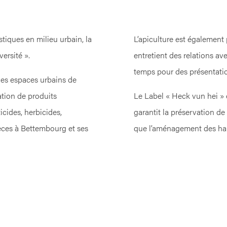
stiques en milieu urbain, la
L’apiculture est égalemen
ersité ».
entretient des relations ave
temps pour des présentation
 les espaces urbains de
ation de produits
Le Label « Heck vun hei »
icides, herbicides,
garantit la préservation de
pèces à Bettembourg et ses
que l’aménagement des hai