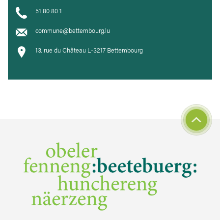
51 80 80 1
commune@bettembourg.lu
13, rue du Château L-3217 Bettembourg