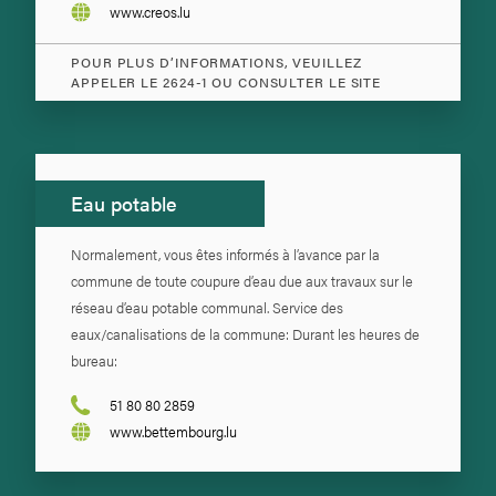
www.creos.lu
POUR PLUS D’INFORMATIONS, VEUILLEZ
APPELER LE 2624-1 OU CONSULTER LE SITE
Eau potable
Normalement, vous êtes informés à l’avance par la
commune de toute coupure d’eau due aux travaux sur le
réseau d’eau potable communal. Service des
eaux/canalisations de la commune: Durant les heures de
bureau:
51 80 80 2859
www.bettembourg.lu