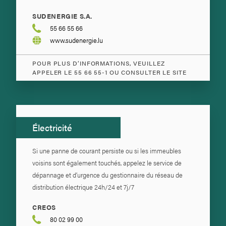
SUDENERGIE S.A.
55 66 55 66
www.sudenergie.lu
POUR PLUS D’INFORMATIONS, VEUILLEZ
APPELER LE 55 66 55-1 OU CONSULTER LE SITE
Électricité
Si une panne de courant persiste ou si les immeubles
voisins sont également touchés, appelez le service de
dépannage et d’urgence du gestionnaire du réseau de
distribution électrique 24h/24 et 7j/7
CREOS
80 02 99 00