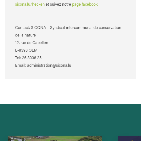
sicona.lu/hecken
et suivez notre
page facebook
.
Contact: SICONA – Syndicat intercommunal de conservation
de la nature
12, rue de Capellen
L-8393 OLM
Tel: 26 3036 25
Email: administration@sicona.lu