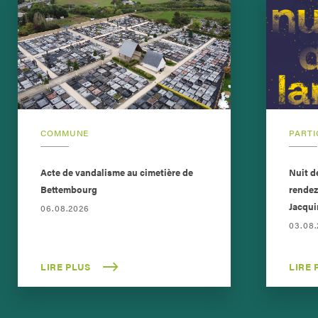
COMMUNE
PARTI
Acte de vandalisme au cimetière de
Nuit d
Bettembourg
rendez
Jacqui
06.08.2026
03.08
LIRE PLUS
LIRE 