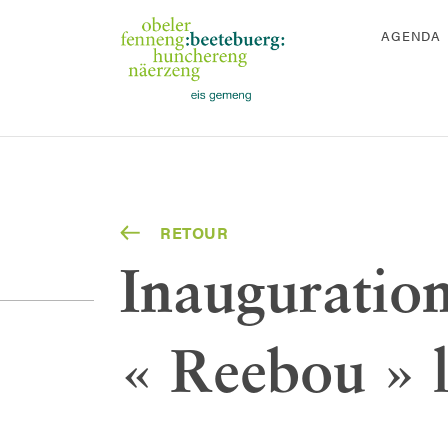
AGENDA
RETOUR
Inauguratio
« Reebou » l