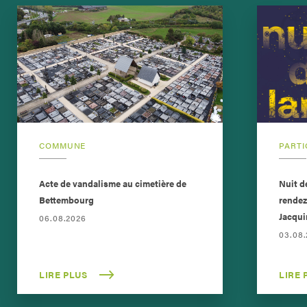
COMMUNE
PARTI
Acte de vandalisme au cimetière de
Nuit d
Bettembourg
rendez
Jacqui
06.08.2026
03.08
LIRE PLUS
LIRE 