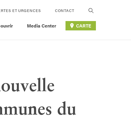
ERTES ET URGENCES
CONTACT
ouvrir
Media Center
CARTE
nouvelle
ommunes du