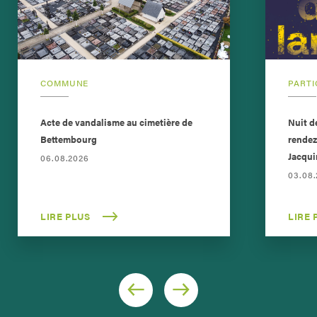
COMMUNE
PARTI
Acte de vandalisme au cimetière de
Nuit d
Bettembourg
rendez
Jacqui
06.08.2026
03.08
LIRE PLUS
LIRE 