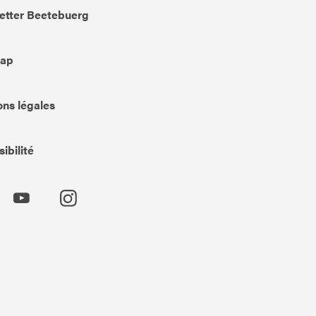
etter Beetebuerg
Map
ns légales
ibilité