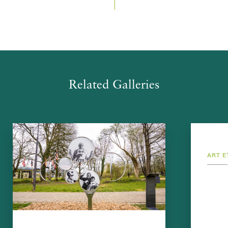
Related Galleries
ART E