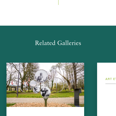
Related Galleries
ART E