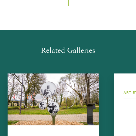
Related Galleries
ART E