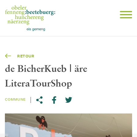
RETOUR
de BicherKueb | äre
LiteraTourShop
COMMUNE
Share on Twitter
Copy link to clipboard
Share on facebook