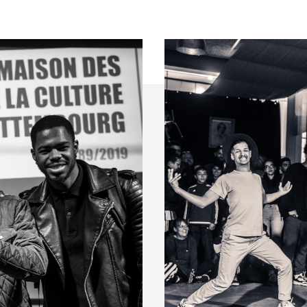
itter
k