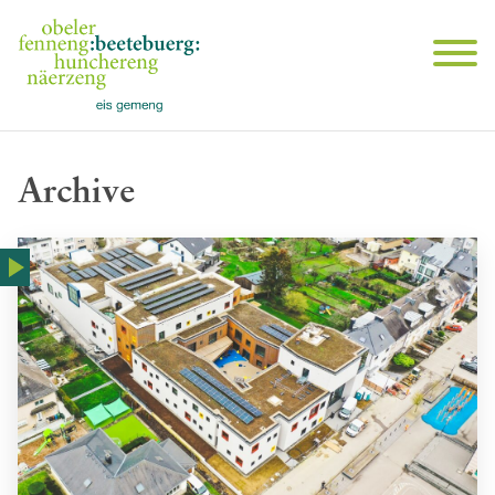
Archive
PLAY
video-teaser__play-icon