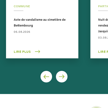
COMMUNE
PARTI
Acte de vandalisme au cimetière de
Nuit d
Bettembourg
rendez
Jacqui
06.08.2026
03.08
LIRE PLUS
LIRE 