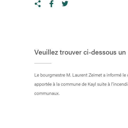
Share on Twitter
Copy link to clipboard
Share on facebook
Veuillez trouver ci-dessous un
Le bourgmestre M. Laurent Zeimet a informé le co
apportée à la commune de Kayl suite à l’incendie
communaux.