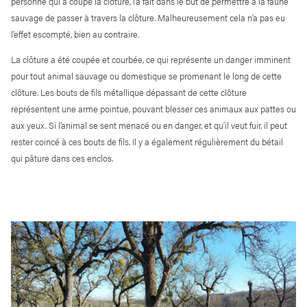
personne qui a coupé la clôture, l’a fait dans le but de permettre à la faune
sauvage de passer à travers la clôture. Malheureusement cela n’a pas eu
l’effet escompté, bien au contraire.
La clôture a été coupée et courbée, ce qui représente un danger imminent
pour tout animal sauvage ou domestique se promenant le long de cette
clôture. Les bouts de fils métallique dépassant de cette clôture
représentent une arme pointue, pouvant blesser ces animaux aux pattes ou
aux yeux. Si l’animal se sent menacé ou en danger, et qu’il veut fuir, il peut
rester coincé à ces bouts de fils. Il y a également régulièrement du bétail
qui pâture dans ces enclos.