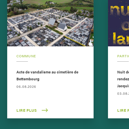
COMMUNE
PARTI
Acte de vandalisme au cimetière de
Nuit d
Bettembourg
rendez
Jacqui
06.08.2026
03.08
LIRE PLUS
LIRE 