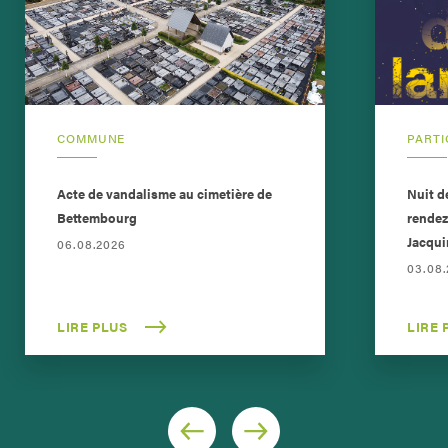
COMMUNE
PARTI
Acte de vandalisme au cimetière de
Nuit d
Bettembourg
rendez
Jacqui
06.08.2026
03.08
LIRE PLUS
LIRE 