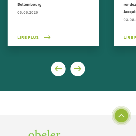
Bettembourg
rendez
Jacqui
06.08.2026
03.08
LIRE PLUS
LIRE 