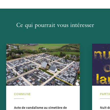
Ce qui pourrait vous intéresser
COMMUNE
PARTI
Acte de vandalisme au cimetière de
Nuit d