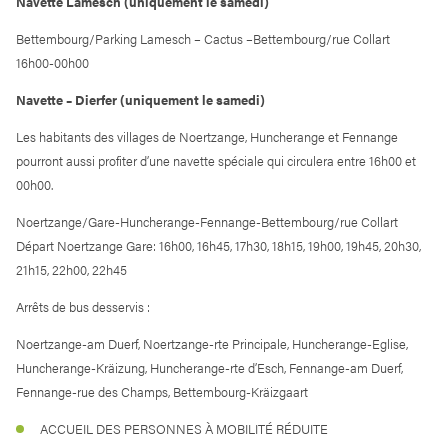
Navette Lamesch (uniquement le samedi)
Bettembourg/Parking Lamesch – Cactus –Bettembourg/rue Collart
16h00-00h00
Navette – Dierfer (uniquement le samedi)
Les habitants des villages de Noertzange, Huncherange et Fennange
pourront aussi profiter d’une navette spéciale qui circulera entre 16h00 et
00h00.
Noertzange/Gare-Huncherange-Fennange-Bettembourg/rue Collart
Départ Noertzange Gare: 16h00, 16h45, 17h30, 18h15, 19h00, 19h45, 20h30,
21h15, 22h00, 22h45
Arrêts de bus desservis :
Noertzange-am Duerf, Noertzange-rte Principale, Huncherange-Eglise,
Huncherange-Kräizung, Huncherange-rte d’Esch, Fennange-am Duerf,
Fennange-rue des Champs, Bettembourg-Kräizgaart
ACCUEIL DES PERSONNES À MOBILITÉ RÉDUITE