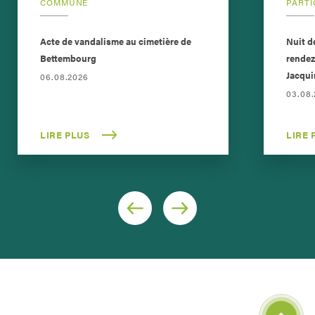
COMMUNE
PARTI
Acte de vandalisme au cimetière de
Nuit d
Bettembourg
rendez
Jacqui
06.08.2026
03.08
LIRE PLUS
LIRE 