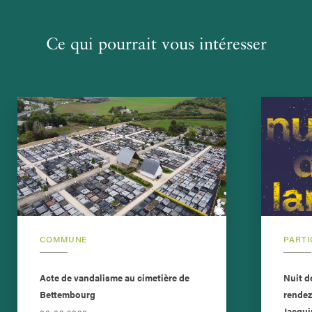
Ce qui pourrait vous intéresser
COMMUNE
PARTI
Acte de vandalisme au cimetière de
Nuit d
Bettembourg
rendez
Jacqui