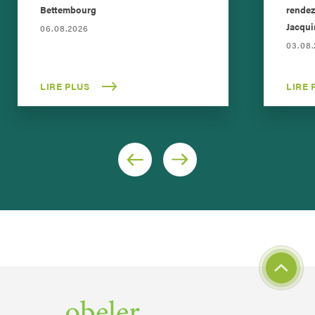
Bettembourg
rendez
Jacqui
06.08.2026
03.08
LIRE PLUS
LIRE 