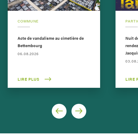
COMMUNE
PARTI
Acte de vandalisme au cimetière de
Nuit d
Bettembourg
rendez
Jacqui
06.08.2026
03.08
LIRE PLUS
LIRE 