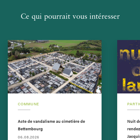
Ce qui pourrait vous intéresser
COMMUNE
PARTI
Acte de vandalisme au cimetière de
Nuit d
Bettembourg
rendez
Jacqui
06.08.2026