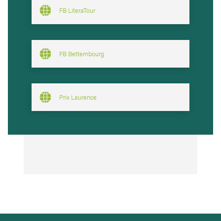
FB LiteraTour
FB Bettembourg
Prix Laurence