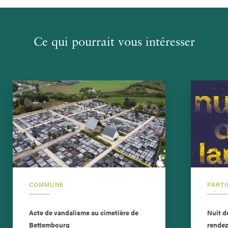
Ce qui pourrait vous intéresser
COMMUNE
PARTI
Acte de vandalisme au cimetière de
Nuit d
Bettembourg
rendez