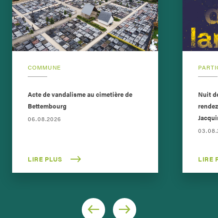
COMMUNE
PARTI
Acte de vandalisme au cimetière de
Nuit d
Bettembourg
rendez
Jacqui
06.08.2026
03.08
LIRE PLUS
LIRE 