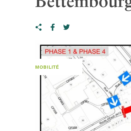
Bettembour
Share on Twitter
Copy link to clipboard
Share on facebook
MOBILITÉ