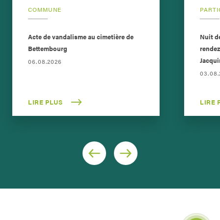
COMMUNE
PARTI
Acte de vandalisme au cimetière de
Nuit d
Bettembourg
rendez
Jacqui
06.08.2026
03.08
LIRE PLUS
LIRE 