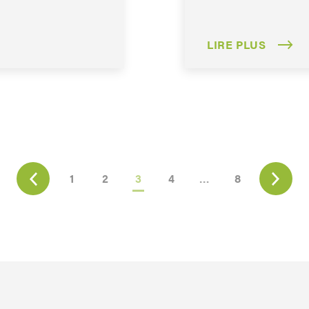
LIRE PLUS
1
2
3
4
…
8