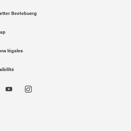
etter Beetebuerg
Map
ns légales
ibilité