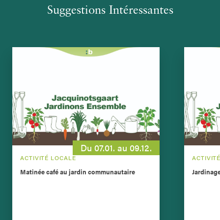
Suggestions Intéressantes
Du 07.01. au 09.12.
ACTIVITÉ LOCALE
ACTIVIT
Matinée café au jardin communautaire
Jardinag