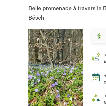
Belle promenade à travers le 
Bësch
D
1
H
O
D
M