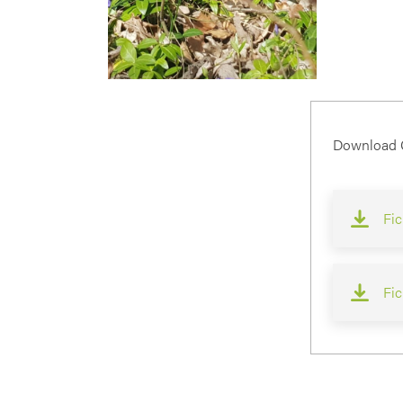
Download G
Fi
Fic