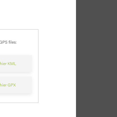
PS files:
chier KML
hier GPX