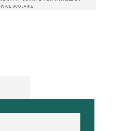
RVICE SCOLAIRE
A003
RCIA VOLUNTARIO Patricia
A003