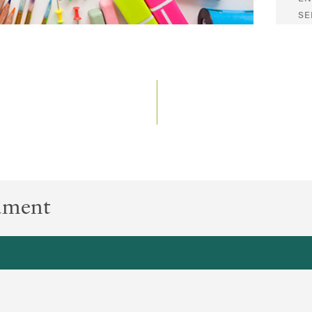
SE
GA
ument