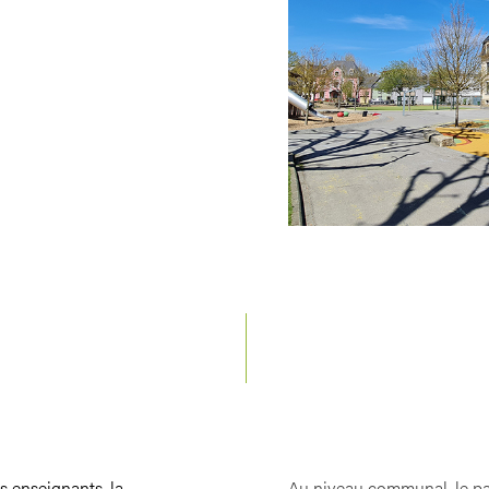
es enseignants, la
Au niveau communal, le part