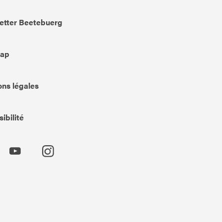
etter Beetebuerg
Map
ns légales
ibilité