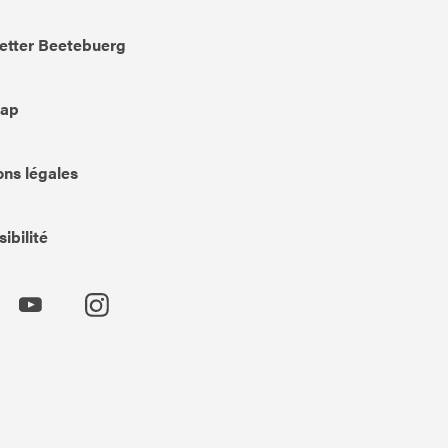
etter Beetebuerg
Map
ns légales
ibilité