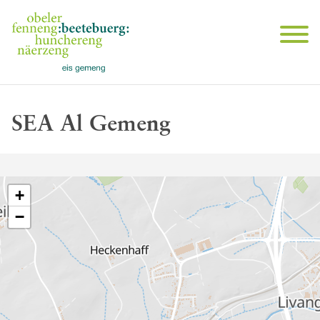
SEA Al Gemeng
+
−