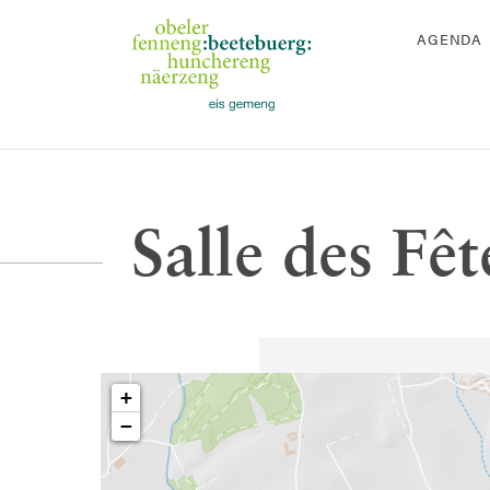
AGENDA
Salle des Fê
+
−