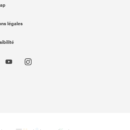
Map
ns légales
ibilité