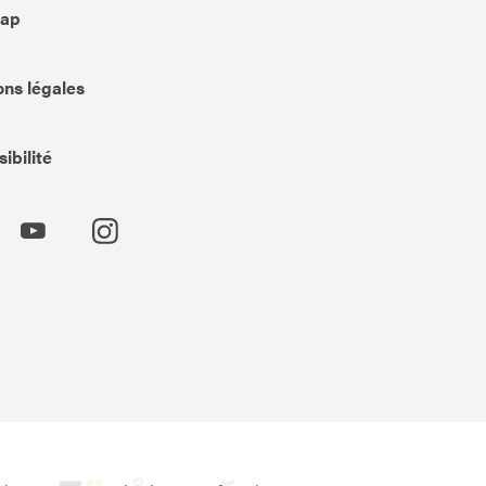
Map
ns légales
ibilité