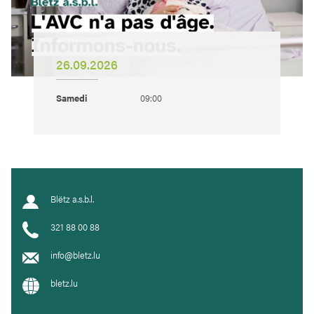
26.09.2026
Samedi
09:00
Blëtz a.s.b.l.
321 88 00 88
info@bletz.lu
bletz.lu