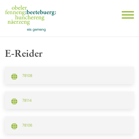
E-Reider
78108
78114
78106