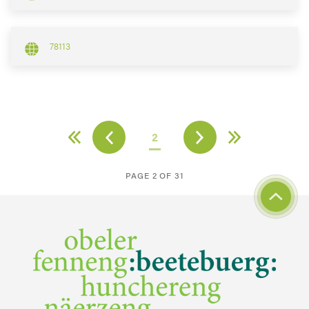
78113
2
PAGE 2 OF 31