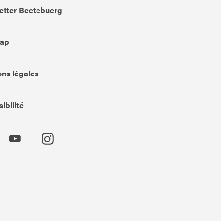
etter Beetebuerg
Map
ns légales
ibilité