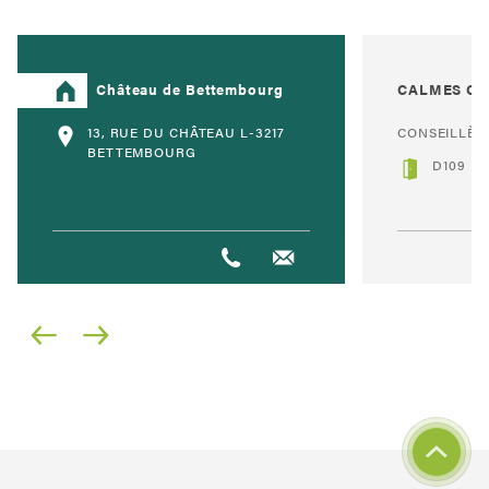
Château de Bettembourg
CALMES Car
13, RUE DU CHÂTEAU L-3217
CONSEILLÈR
BETTEMBOURG
D109