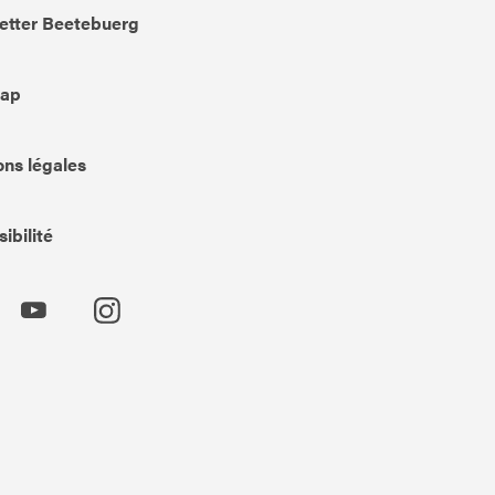
etter Beetebuerg
Map
ns légales
ibilité