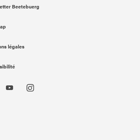
etter Beetebuerg
Map
ns légales
ibilité